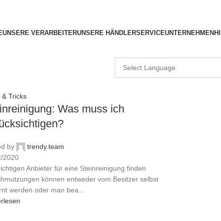
E
UNSERE VERARBEITER
UNSERE HÄNDLER
SERVICE
UNTERNEHMEN
H
 & Tricks
inreinigung: Was muss ich
ücksichtigen?
ed by
trendy.team
2/2020
ichtigen Anbieter für eine Steinreinigung finden
chmutzungen können entweder vom Besitzer selbst
rnt werden oder man bea...
erlesen