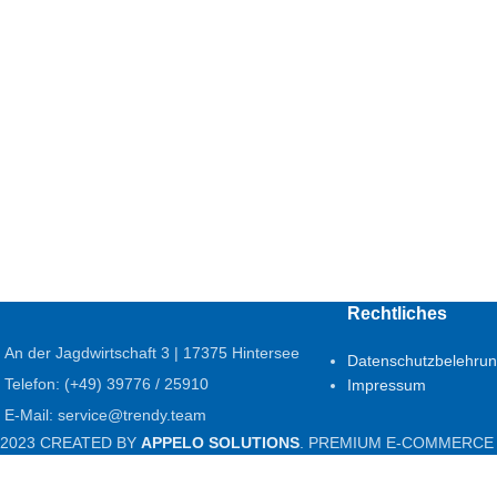
Rechtliches
An der Jagdwirtschaft 3 | 17375 Hintersee
Datenschutzbelehru
Telefon: (+49) 39776 / 25910
Impressum
E-Mail: service@trendy.team
2023 CREATED BY
APPELO SOLUTIONS
. PREMIUM E-COMMERCE