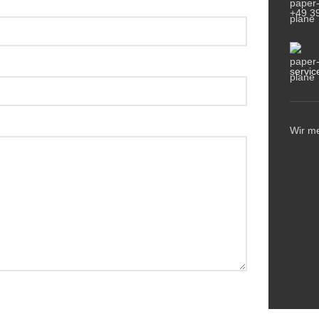
+49 3
servi
Wir m