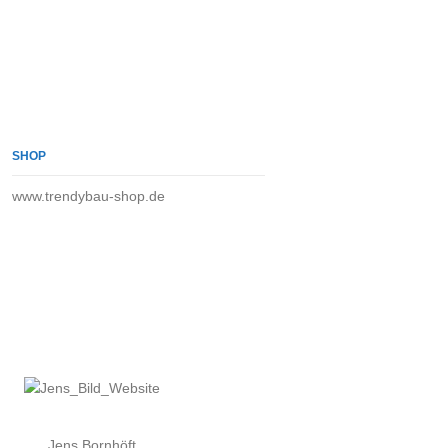
SHOP
www.trendybau-shop.de
Jens Bornhöft