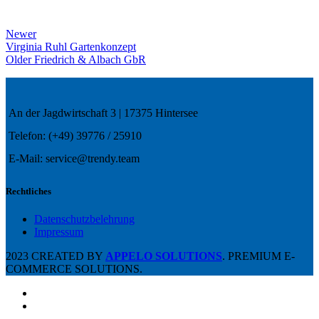
Newer
Virginia Ruhl Gartenkonzept
Older
Friedrich & Albach GbR
An der Jagdwirtschaft 3 | 17375 Hintersee
Telefon: (+49) 39776 / 25910
E-Mail: service@trendy.team
Rechtliches
Datenschutzbelehrung
Impressum
2023 CREATED BY
APPELO SOLUTIONS
. PREMIUM E-
COMMERCE SOLUTIONS.