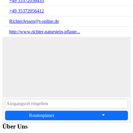
+49 35372056410
+49 35372056412
RichterJessen@t-online.de
http://www.richter-naturstein-pflaste...
Routenplaner
Über Uns