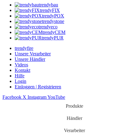
trendybau
trendyFIX
trendyPOX
trendystone
trendyeco
trendyCEM
trendyPUR
trendyfire
Unsere Verarbeiter
Unsere Händler
Videos
Kontakt
Hilfe
Login
Einloggen | Registrieren
Facebook
X
Instagram
YouTube
Produkte
Händler
Verarbeiter