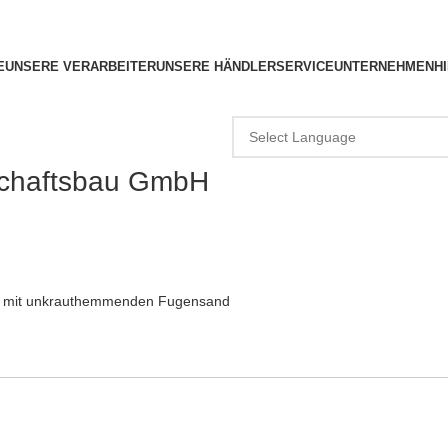
E
UNSERE VERARBEITER
UNSERE HÄNDLER
SERVICE
UNTERNEHMEN
H
schaftsbau GmbH
g mit unkrauthemmenden Fugensand