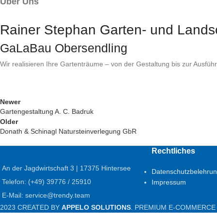
Über Uns
Rainer Stephan Garten- und Land
GaLaBau Obersendling
Wir realisieren Ihre Gartenträume – von der Gestaltung bis zur Ausführ
Newer
Gartengestaltung A. C. Badruk
Older
Donath & Schinagl Natursteinverlegung GbR
Rechtliches
An der Jagdwirtschaft 3 | 17375 Hintersee
Datenschutzbelehru
Telefon: (+49) 39776 / 25910
Impressum
E-Mail: service@trendy.team
2023 CREATED BY
APPELO SOLUTIONS
. PREMIUM E-COMMERCE