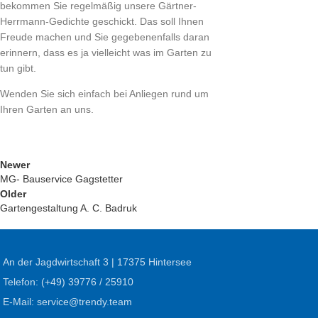
bekommen Sie regelmäßig unsere Gärtner-
Herrmann-Gedichte geschickt. Das soll Ihnen
Freude machen und Sie gegebenenfalls daran
erinnern, dass es ja vielleicht was im Garten zu
tun gibt.
Wenden Sie sich einfach bei Anliegen rund um
Ihren Garten an uns.
Newer
MG- Bauservice Gagstetter
Older
Gartengestaltung A. C. Badruk
An der Jagdwirtschaft 3 | 17375 Hintersee
Telefon: (+49) 39776 / 25910
E-Mail: service@trendy.team