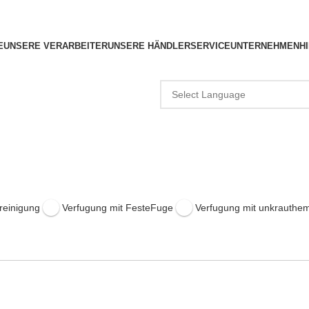
E
UNSERE VERARBEITER
UNSERE HÄNDLER
SERVICE
UNTERNEHMEN
H
rreinigung
Verfugung mit FesteFuge
Verfugung mit unkrauth