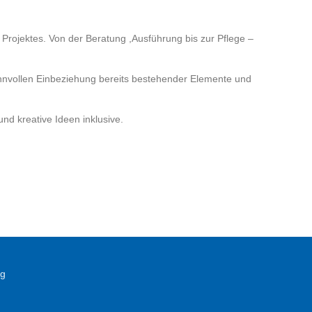
s Projektes. Von der Beratung ,Ausführung bis zur Pflege –
nnvollen Einbeziehung bereits bestehender Elemente und
und kreative Ideen inklusive.
ng