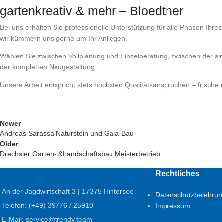
gartenkreativ & mehr – Bloedtner
Bei uns erhalten Sie professionelle Unterstützung für alle Phasen Ihre
wir kümmern uns gerne um Ihr Anliegen.
Wählen Sie zwischen Vollplanung und Einzelberatung, zwischen der si
der kompletten Neugestaltung.
Unsere Arbeit entspricht stets höchsten Qualitätsansprüchen – frische 
Newer
Andreas Sarassa Naturstein und Gala-Bau
Older
Drechsler Garten- &Landschaftsbau Meisterbetrieb
Rechtliches
An der Jagdwirtschaft 3 | 17375 Hintersee
Datenschutzbelehru
Telefon: (+49) 39776 / 25910
Impressum
E-Mail: service@trendy.team