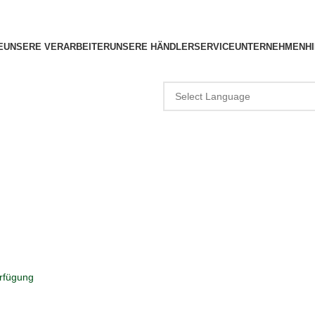
E
UNSERE VERARBEITER
UNSERE HÄNDLER
SERVICE
UNTERNEHMEN
H
erfügung