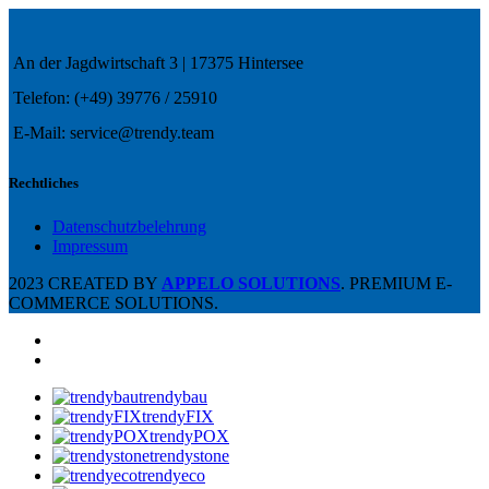
An der Jagdwirtschaft 3 | 17375 Hintersee
Telefon: (+49) 39776 / 25910
E-Mail: service@trendy.team
Rechtliches
Datenschutzbelehrung
Impressum
2023 CREATED BY
APPELO SOLUTIONS
. PREMIUM E-
COMMERCE SOLUTIONS.
trendybau
trendyFIX
trendyPOX
trendystone
trendyeco