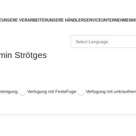
E
UNSERE VERARBEITER
UNSERE HÄNDLER
SERVICE
UNTERNEHMEN
H
min Strötges
rreinigung
Verfugung mit FesteFuge
Verfugung mit unkrauth