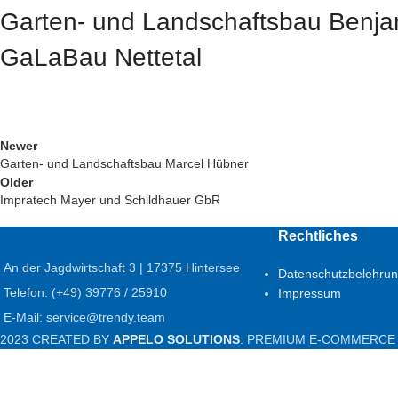
Garten- und Landschaftsbau Benja
GaLaBau Nettetal
Newer
Garten- und Landschaftsbau Marcel Hübner
Older
Impratech Mayer und Schildhauer GbR
Rechtliches
An der Jagdwirtschaft 3 | 17375 Hintersee
Datenschutzbelehru
Telefon: (+49) 39776 / 25910
Impressum
E-Mail: service@trendy.team
2023 CREATED BY
APPELO SOLUTIONS
. PREMIUM E-COMMERCE