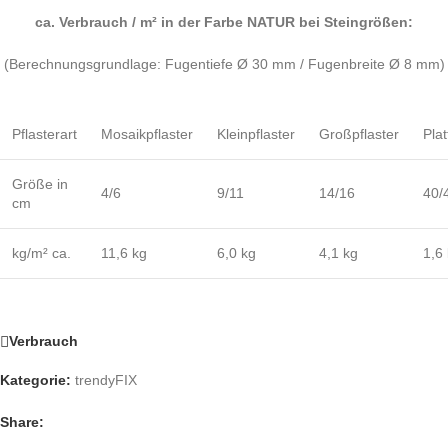
ca. Verbrauch / m² in der Farbe NATUR bei Steingrößen:
(Berechnungsgrundlage: Fugentiefe Ø 30 mm / Fugenbreite Ø 8 mm)
Pflasterart
Mosaikpflaster
Kleinpflaster
Großpflaster
Pla
Größe in
4/6
9/11
14/16
40/
cm
kg/m² ca.
11,6 kg
6,0 kg
4,1 kg
1,6
Verbrauch
Kategorie:
trendyFIX
Share: