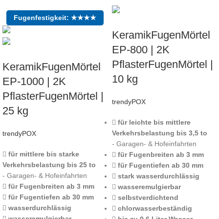
Fugenfestigkeit: ★★★★
KeramikFugenMörtel
EP-800 | 2K
PflasterFugenMörtel |
KeramikFugenMörtel
10 kg
EP-1000 | 2K
PflasterFugenMörtel |
trendyPOX
25 kg
für leichte bis mittlere
Verkehrsbelastung bis 3,5 to
trendyPOX
- Garagen- & Hofeinfahrten
für mittlere bis starke
für Fugenbreiten ab 3 mm
Verkehrsbelastung bis 25 to
für Fugentiefen ab 30 mm
- Garagen- & Hofeinfahrten
stark wasserdurchlässig
für Fugenbreiten ab 3 mm
wasseremulgierbar
für Fugentiefen ab 30 mm
selbstverdichtend
wasserdurchlässig
chlorwasserbeständig
wasseremulgierbar