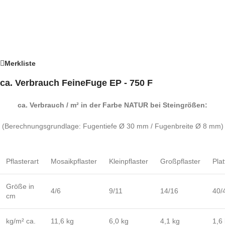
Merkliste
ca. Verbrauch FeineFuge EP - 750 F
ca. Verbrauch / m² in der Farbe NATUR bei Steingrößen:
(Berechnungsgrundlage: Fugentiefe Ø 30 mm / Fugenbreite Ø 8 mm)
Pflasterart
Mosaikpflaster
Kleinpflaster
Großpflaster
Pla
Größe in
4/6
9/11
14/16
40/
cm
kg/m² ca.
11,6 kg
6,0 kg
4,1 kg
1,6