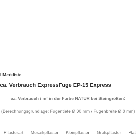
Merkliste
ca. Verbrauch ExpressFuge EP-15 Express
ca. Verbrauch / m² in der Farbe NATUR bei Steingrößen:
(Berechnungsgrundlage: Fugentiefe Ø 30 mm / Fugenbreite Ø 8 mm)
Pflasterart
Mosaikpflaster
Kleinpflaster
Großpflaster
Pla