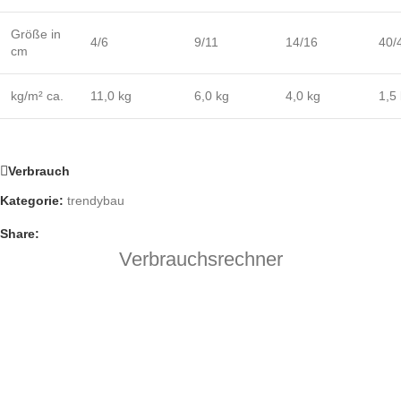
Größe in
4/6
9/11
14/16
40/
cm
kg/m² ca.
11,0 kg
6,0 kg
4,0 kg
1,5
Verbrauch
Kategorie:
trendybau
Share:
Verbrauchsrechner
SUCHTEXT