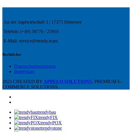
An der Jagdwirtschaft 3 | 17375 Hintersee
Telefon: (+49) 39776 / 25910
E-Mail: service@trendy.team
Rechtliches
Datenschutzbelehrung
Impressum
2023 CREATED BY
APPELO SOLUTIONS
. PREMIUM E-
COMMERCE SOLUTIONS.
trendybau
trendyFIX
trendyPOX
trendystone